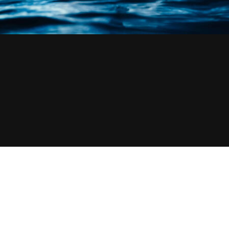
rés. Découvrez leurs visages et leur détermination.
ortraits