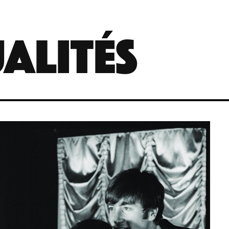
ALItéS