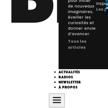
pour initier
inspi
de nouveaux
Les p
imaginaires,
éveiller les
curiosités et
donner envie
d’avancer.
Tous les
articles
Actualités
Radios
Newsletter
À propos