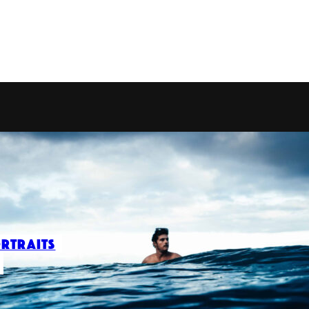
rtraits
eunes têtes bien faites dont les initiatives nous ont