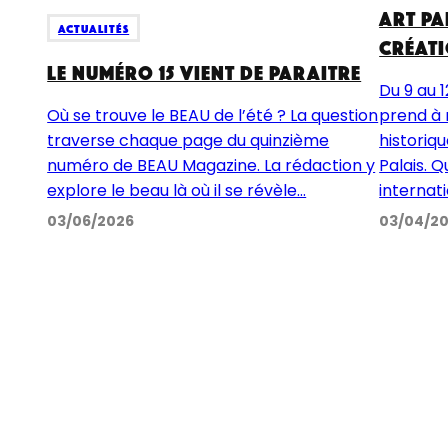
Art Pa
Actualités
créat
Le numéro 15 vient de paraitre
Du 9 au 1
Où se trouve le BEAU de l’été ? La question
prend à 
traverse chaque page du quinzième
historiq
numéro de BEAU Magazine. La rédaction y
Palais. Q
explore le beau là où il se révèle...
internati
03/06/2026
03/04/2