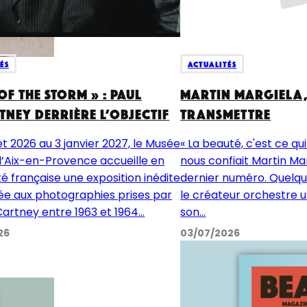
és
Actualités
 of the Storm » : Paul
Martin Margiela,
ney derrière l’objectif
transmettre
let 2026 au 3 janvier 2027, le Musée
« La beauté, c'est ce qui 
’Aix-en-Provence accueille en
nous confiait Martin Ma
té française une exposition inédite
dernier numéro. Quelque
e aux photographies prises par
le créateur orchestre 
artney entre 1963 et 1964...
son...
26
03/07/2026