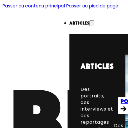
Passer au contenu principal
Passer au pied de page
Articles
Articles
Des
portraits,
Po
des
interviews et
des
reportages
Des j