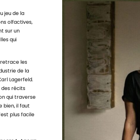
u jeu de la
ns olfactives,
nt sur un
les qui
 retrace les
dustrie de la
arl Lagerfeld.
 des récits
on qui traverse
bien, il faut
’est plus facile