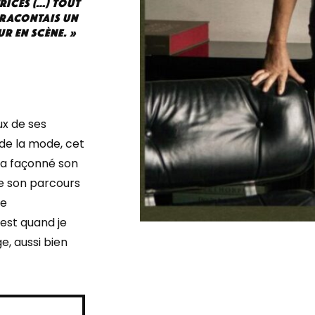
rices (…) tout
 racontais un
ur en scène. »
ux de ses
de la mode, cet
 a façonné son
de son parcours
ue
’est quand je
e, aussi bien