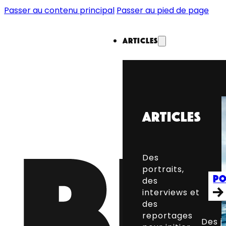
Passer au contenu principal
Passer au pied de page
Articles
Articles
Des
portraits,
Po
des
interviews et
des
reportages
Des j