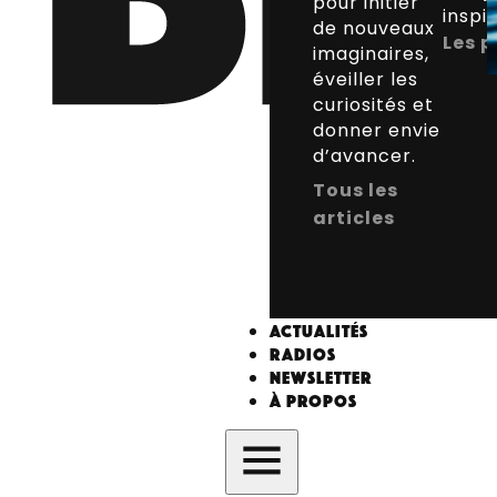
pour initier
inspi
de nouveaux
Les p
imaginaires,
éveiller les
curiosités et
donner envie
d’avancer.
Tous les
articles
Actualités
Radios
Newsletter
À propos