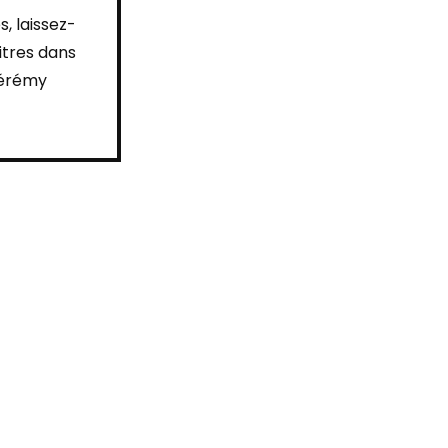
s, laissez-
itres dans
Jérémy