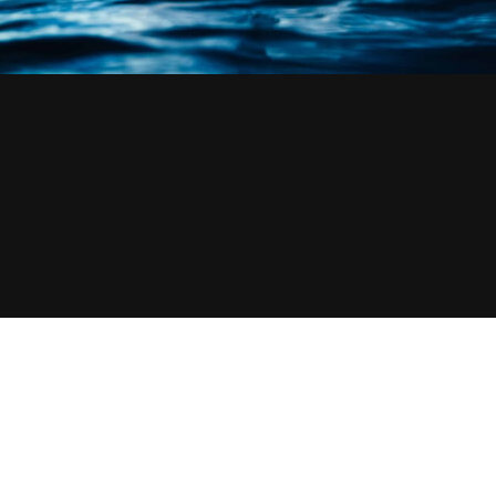
rés. Découvrez leurs visages et leur détermination.
ortraits