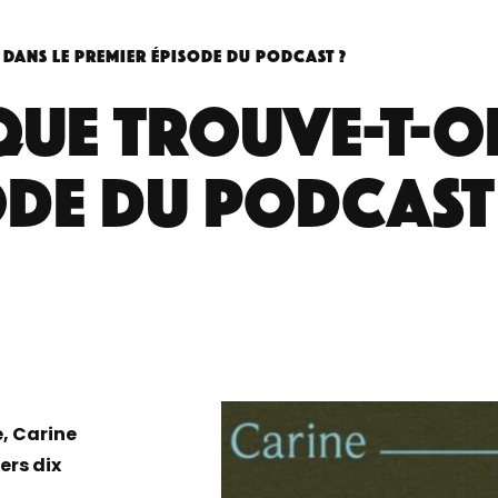
 dans le premier épisode du podcast ?
que trouve-t-o
ode du podcast
, Carine
ers dix