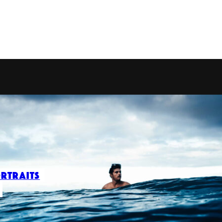
rtraits
eunes têtes bien faites dont les initiatives nous ont